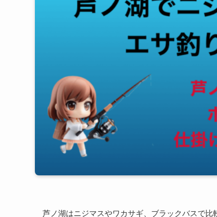
芦ノ湖はニジマスやワカサギ、ブラックバスで比