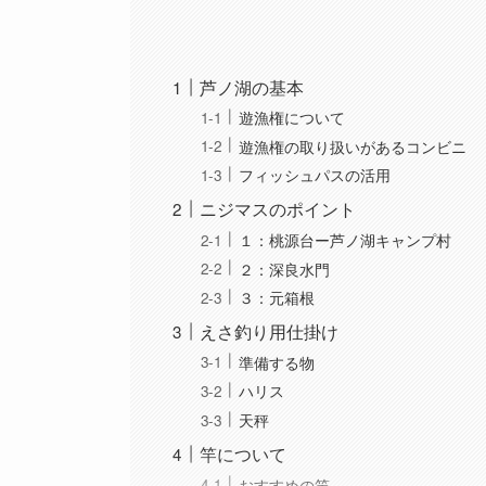
芦ノ湖の基本
遊漁権について
遊漁権の取り扱いがあるコンビニ
フィッシュパスの活用
ニジマスのポイント
１：桃源台ー芦ノ湖キャンプ村
２：深良水門
３：元箱根
えさ釣り用仕掛け
準備する物
ハリス
天秤
竿について
おすすめの竿